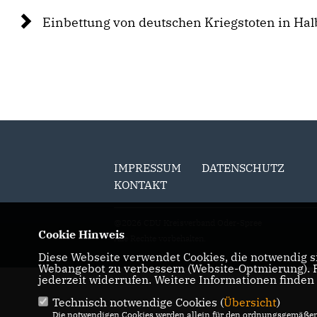
Einbettung von deutschen Kriegstoten in Hal
IMPRESSUM
DATENSCHUTZ
KONTAKT
@2026 CDU Kreisverband Oder-Spree
Cookie Hinweis
Alle Rechte vorbehalten.
Diese Webseite verwendet Cookies, die notwendig si
Webangebot zu verbessern (Website-Optmierung). Fü
jederzeit widerrufen. Weitere Informationen finden
Technisch notwendige Cookies (
Übersicht
)
Die notwendigen Cookies werden allein für den ordnungsgemäßen 