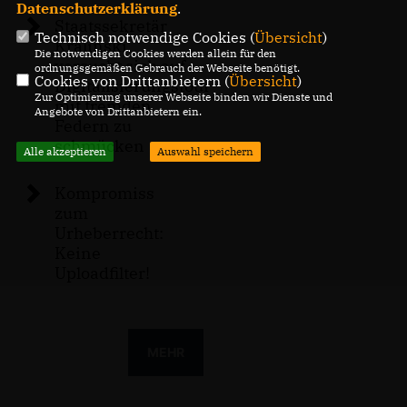
Datenschutzerklärung
.
Staatssekretär
Technisch notwendige Cookies (
Übersicht
)
Kralinski
Die notwendigen Cookies werden allein für den
versucht sich auf
ordnungsgemäßen Gebrauch der Webseite benötigt.
Cookies von Drittanbietern (
Übersicht
)
Digitalisierungstour
Zur Optimierung unserer Webseite binden wir Dienste und
mit fremden
Angebote von Drittanbietern ein.
Federn zu
schmücken
Alle akzeptieren
Auswahl speichern
Kompromiss
zum
Urheberrecht:
Keine
Uploadfilter!
MEHR