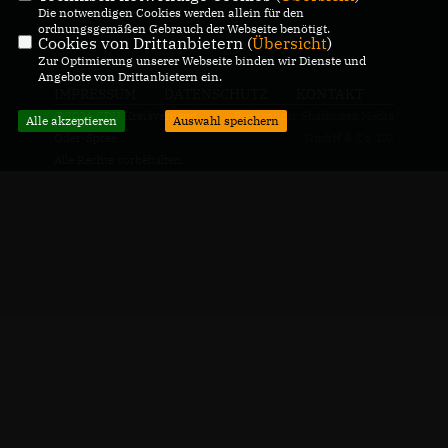
Die notwendigen Cookies werden allein für den
ordnungsgemäßen Gebrauch der Webseite benötigt.
Cookies von Drittanbietern (
Übersicht
)
Zur Optimierung unserer Webseite binden wir Dienste und
Angebote von Drittanbietern ein.
IMPRESSUM
DATENSCHUTZ
KONTAKT
@2026 CDU Kreisverband
Realisation: Sharkness Media
Alle akzeptieren
Auswahl speichern
Oder-Spree
GmbH & Co. KG
Alle Rechte vorbehalten.