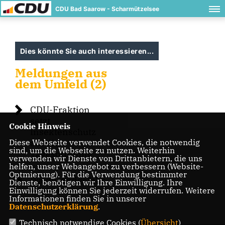
CDU Bad Saarow - Scharmützelsee
Dies könnte Sie auch interessieren...
Meldungen aus
dem Umfeld (2)
CDU-Fraktion
setzt
Cookie Hinweis
Insektenschutz
Diese Webseite verwendet Cookies, die notwendig
auf die
sind, um die Webseite zu nutzen. Weiterhin
Tagesordnung
verwenden wir Dienste von Drittanbietern, die uns
helfen, unser Webangebot zu verbessern (Website-
Optmierung). Für die Verwendung bestimmter
Waldbrandgefahr
Dienste, benötigen wir Ihre Einwilligung. Ihre
Einwilligung können Sie jederzeit widerrufen. Weitere
wächst –
Informationen finden Sie in unserer
Datenschutzerklärung
.
Technisch notwendige Cookies (
Übersicht
)