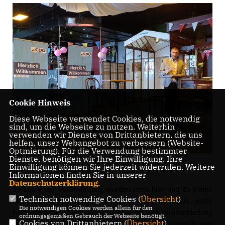
Cookie Hinweis
Diese Webseite verwendet Cookies, die notwendig
sind, um die Webseite zu nutzen. Weiterhin
verwenden wir Dienste von Drittanbietern, die uns
helfen, unser Webangebot zu verbessern (Website-
Optmierung). Für die Verwendung bestimmter
Dienste, benötigen wir Ihre Einwilligung. Ihre
Einwilligung können Sie jederzeit widerrufen. Weitere
Informationen finden Sie in unserer
Datenschutzerklärung
.
Im Laufe der Veranstaltung wurden noch hier und da kleine
Technisch notwendige Cookies (
Übersicht
)
Änderungen am Programmentwurf vorgenommen, jeder
Die notwendigen Cookies werden allein für den
hatte die Möglichkeit, sich einzubringen. Die Verabschiedung
ordnungsgemäßen Gebrauch der Webseite benötigt.
Cookies von Drittanbietern (
Übersicht
)
des Programms erfolgte einstimmig. Vorausgegangen war