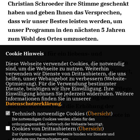
Christian Schroeder ihre Stimme geschenkt
haben und geben Ihnen das Versprechen,
dass wir unser Bestes leisten werden, um
unser Programm in den nächsten 5 Jahren
zum Wohl des Ortes umzusetzen.
Die CDU steht für ein liebens- und
Cookie Hinweis
lebenswertes Bad Saarow. Unser Ziel ist ein
Diese Webseite verwendet Cookies, die notwendig
sind, um die Webseite zu nutzen. Weiterhin
wirtschaftlich starker und gepflegter Kurort,
verwenden wir Dienste von Drittanbietern, die uns
helfen, unser Webangebot zu verbessern (Website-
der Gastfreundlichkeit und Bürgernähe
Optmierung). Für die Verwendung bestimmter
vereinbart. Wir engagieren uns für die Pflege
Dienste, benötigen wir Ihre Einwilligung. Ihre
Einwilligung können Sie jederzeit widerrufen. Weitere
unseres Grüns, die Verbesserung der
Informationen finden Sie in unserer
Datenschutzerklärung
.
Barrierefreiheit und die Erhöhung der
Technisch notwendige Cookies (
Übersicht
)
Lebensqualität durch vielfältige Angebote in
Die notwendigen Cookies werden allein für den
Kultur, Gesundheit und Wellness.
ordnungsgemäßen Gebrauch der Webseite benötigt.
Cookies von Drittanbietern (
Übersicht
)
Zur Optimierung unserer Webseite binden wir Dienste und
Angebote von Drittanbietern ein.